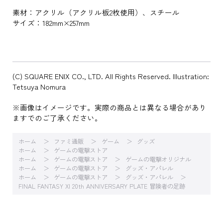
素材：アクリル（アクリル板2枚使用）、スチール
サイズ：182mm×257mm
(C) SQUARE ENIX CO., LTD. All Rights Reserved. Illustration:
Tetsuya Nomura
※画像はイメージです。実際の商品とは異なる場合があり
ますでのご了承ください。
ホーム
ファミ通販
ゲーム
グッズ
ホーム
ゲームの電撃ストア
ホーム
ゲームの電撃ストア
ゲームの電撃オリジナル
ホーム
ゲームの電撃ストア
グッズ・アパレル
ホーム
ゲームの電撃ストア
グッズ・アパレル
FINAL FANTASY XI 20th ANNIVERSARY PLATE 冒険者の足跡