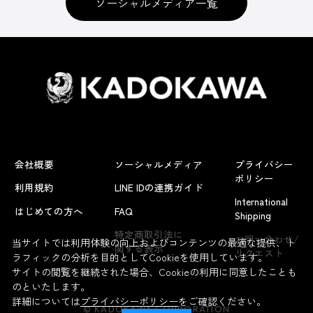
ソーシャルメディア一覧
会社概要
ソーシャルメディア
プライバシー
ポリシー
利用規約
LINE IDの連携ガイド
International
はじめての方へ
FAQ
Shipping
よくあるお問い合わせ
特定商取引法に
お問い合わせ/
当サイトでは利用体験の向上およびコンテンツの最適な提供、ト
関する表示
リクエスト
ラフィックの分析を目的としてCookieを使用しています。
サイトの閲覧を継続された場合、Cookieの利用に同意したことも
のといたします。
詳細については
プライバシーポリシー
をご確認ください。
© KADOKAWA CORPORATION