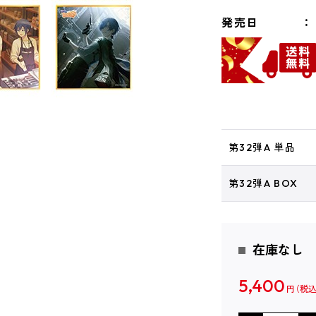
発売日
第32弾A 単品
第32弾A BOX
在庫なし
5,400
円