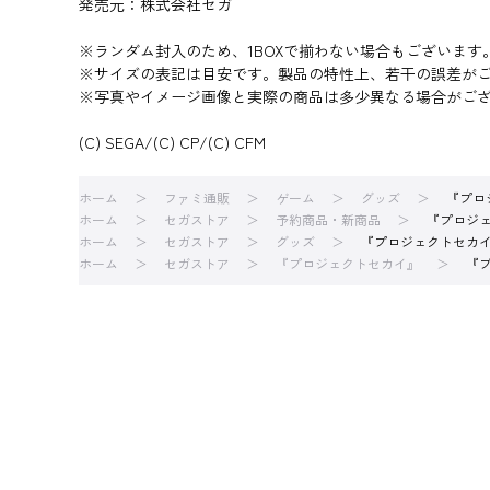
発売元：株式会社セガ
※ランダム封入のため、1BOXで揃わない場合もございます
※サイズの表記は目安です。製品の特性上、若干の誤差が
※写真やイメージ画像と実際の商品は多少異なる場合がご
(C) SEGA/(C) CP/(C) CFM
ホーム
ファミ通販
ゲーム
グッズ
『プロジ
ホーム
セガストア
予約商品・新商品
『プロジェク
ホーム
セガストア
グッズ
『プロジェクトセカイ カラ
ホーム
セガストア
『プロジェクトセカイ』
『プ