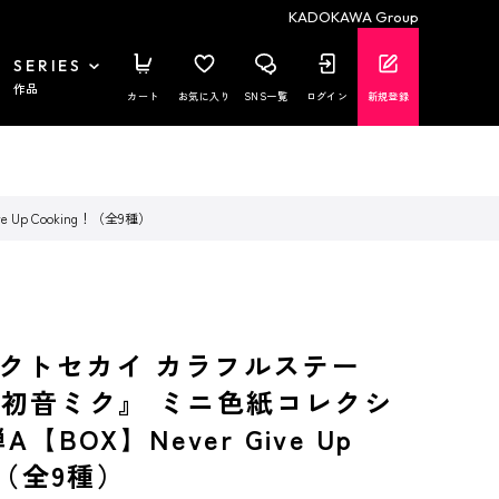
KADOKAWA Group
SERIES
作品
カート
お気に入り
SNS一覧
ログイン
新規登録
Up Cooking！（全9種）
クトセカイ カラフルステー
t. 初音ミク』 ミニ色紙コレクシ
A【BOX】Never Give Up
！（全9種）