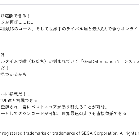
が再び堪能できる！
ージが再びここに。
の6種類16のコース、そして世界中のライバル達と最大6人で争うオンラ
?!
イムで轍（わだち）が刻まれていく「GeoDeformation ?」シ
ムだ！
が見つかるかも！
トルに参戦だ！！
バル達と対戦できる！
に登録され、常にベストスコアが塗り替えることが可能。
カーとしてダウンロードが可能、世界最速の走りも直接体感できる！
egistered trademarks or trademarks of SEGA Corporation. All rights re