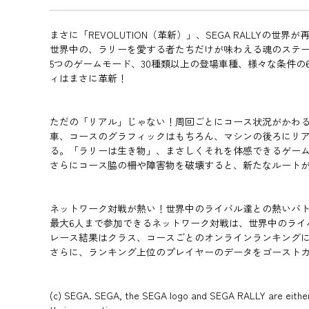
まさに「REVOLUTION（革新）」、SEGA RALLYの世界
世界中の、ラリーを愛する者たちだけが味わえる魂のステ
5つのゲームモード、30種類以上の登場車種、様々な条件
ィはまさに革新！
ただの「リアル」じゃない！周回ごとにコース状況がかわる
車、コースのグラフィックはもちろん、マシンの後ろにリアルタ
る。「ラリーは生き物」、まさしくそれを体感できるゲー
さらにコース脇の柵や障害物を破壊すると、新たなルート
ネットワーク対戦が熱い！世界中のライバル達との熱いバ
最大6人まで参加できるネットワーク対戦は、世界中のライ
レース結果はクラス、コースごとのオンラインランキング
さらに、ランキング上位のプレイヤーのデータをゴースト
(c) SEGA. SEGA, the SEGA logo and SEGA RALLY are either r