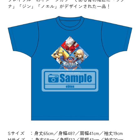
ナ」「ジン」「ノエル」がデザインされた一品！
Sサイズ ：身丈65cm／身幅48?／肩幅41cm／袖丈19cm
Mサイズ ：身丈68cm／身幅51?／肩幅43cm／袖丈20cm