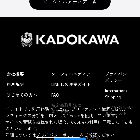
ソーシャルメディア一覧
会社概要
ソーシャルメディア
プライバシー
ポリシー
利用規約
LINE IDの連携ガイド
International
はじめての方へ
FAQ
Shipping
よくあるお問い合わせ
特定商取引法に
お問い合わせ/
当サイトでは利用体験の向上およびコンテンツの最適な提供、ト
関する表示
リクエスト
ラフィックの分析を目的としてCookieを使用しています。
サイトの閲覧を継続された場合、Cookieの利用に同意したことも
のといたします。
詳細については
プライバシーポリシー
をご確認ください。
© KADOKAWA CORPORATION