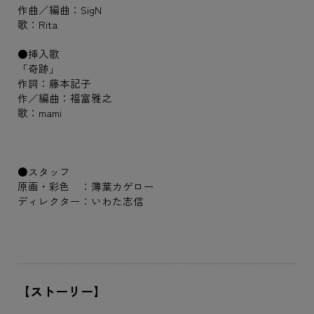
作曲／編曲：SigN
歌：Rita
●挿入歌
「奇跡」
作詞：藤本記子
作／編曲：福富雅之
歌：mami
●スタッフ
原画・彩色 ：薄葉カゲロー
ディレクター：いわた志信
【ストーリー】