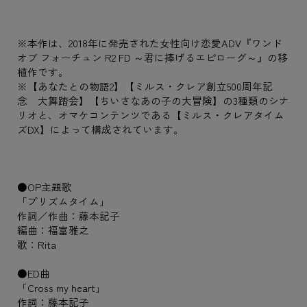
※本作は、2018年に発売された女性向け恋愛ADV『ワンド
オブ フォーチュン R2 FD ～君に捧げるエピローグ～』の移
植作です。
※【あなたとの物語2】【ミルス・クレア創立500周年記
念 大舞踏会】【ちいさなあの子の大冒険】の3種類のシナ
リオと、オマケコンテンツである【ミルス・クレアタイム
ズDX】によって構成されています。
●OP主題歌
「プリズムタイム」
作詞／作曲：藤本記子
編曲：福富雅之
歌：Rita
●ED曲
「Cross my heart」
作詞：藤本記子