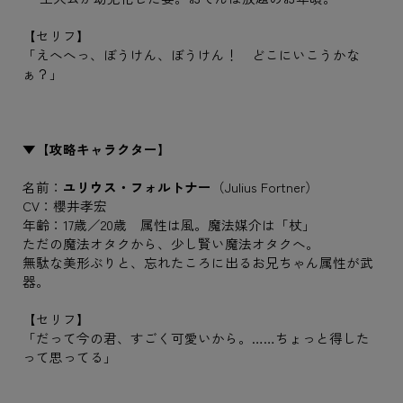
【セリフ】
「えへへっ、ぼうけん、ぼうけん！ どこにいこうかな
ぁ？」
▼【攻略キャラクター】
名前：
ユリウス・フォルトナー
（Julius Fortner）
CV：櫻井孝宏
年齢：17歳／20歳 属性は風。魔法媒介は「杖」
ただの魔法オタクから、少し賢い魔法オタクへ。
無駄な美形ぶりと、忘れたころに出るお兄ちゃん属性が武
器。
【セリフ】
「だって今の君、すごく可愛いから。……ちょっと得した
って思ってる」