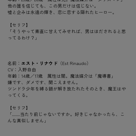
他の誰を信じても、この男だけは信じない。
嘘と企みは永遠の輝き、恋に恋する隠れたヒーロー。
【セリフ】
「そうやって素直に甘えてみせれば、男はほだされると思
ってるわけ？」
名前：
エスト・リナウド
（Est Rinaudo）
CV：入野自由
年齢：14歳／17歳 属性は闇。魔法媒介は「魔導書」
嫌です、ダメです、聞こえません。
ツンドラ少年を縛る鎖が解き放たれたそのとき、魔王はや
ってくる。
【セリフ】
「……当たり前じゃないですか。好きじゃなかったら、こ
んな真似しません」