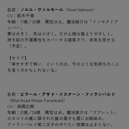
名前：
ノエル・ヴァルモール
（Noel Valmore）
CV：鈴木千尋
年齢：17歳／20歳 属性は土。魔法媒介は「インセクトア
ンバー」
夢は大きく、気は小さく。だが心根は誰よりやさしく。
持ち前の不運属性をカバーする誠実さで、本気を見せる
（予定）。
【セリフ】
「幸せすぎて怖い、というのは、今のような気持ちのこと
を言うのかもしれないな」
名前：
ビラール・アサド・イスナーン・ファランバルド
（Bilal Asad Ithnan Faranbald）
CV：高橋広樹
年齢：21歳／24歳 属性は水。魔法媒介は「ゴブレット」
カタコトの裏に隠された腹の黒さも既にお馴染み。
ファランバルド第二王子のやりたい放題は止まらない。