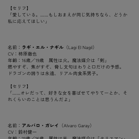
【セリフ】
「愛している。……もしおまえが同じ気持ちなら、どうか
私に応えてほしい」
名前：
ラギ・エル・ナギル
（Lagi El Nagil）
CV：柿原徹也
年齢：16歳／19歳 属性は火。魔法媒介は「剣」
燃やすぞ、焦がすぞ、脅し文句はわりと口だけの予感。
ドラゴンの誇りは永遠、リアル肉食系男子。
【セリフ】
「……オレだって、好きな女を喜ばせてやりてーとか、そ
れくらいのことは思うんだよ」
名前：
アルバロ・ガレイ
（Alvaro Garay）
CV：鈴村健一
年齢：23歳／26歳 属性は光。魔法媒介は「タリスマン」