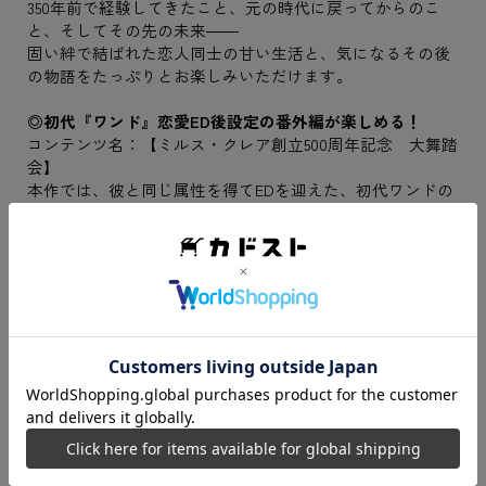
350年前で経験してきたこと、元の時代に戻ってからのこ
と、そしてその先の未来――
固い絆で結ばれた恋人同士の甘い生活と、気になるその後
の物語をたっぷりとお楽しみいただけます。
◎初代『ワンド』恋愛ED後設定の番外編が楽しめる！
コンテンツ名：【ミルス・クレア創立500周年記念 大舞踏
会】
本作では、彼と同じ属性を得てEDを迎えた、初代ワンドの
設定での物語も見られます！
ミルス・クレア魔法院の創立500周年を記念し、学院を挙げ
ての大舞踏会の開催が決定！
ルルは華麗にドレスアップし、彼とどんなひと時を過ごす
のでしょうか……？
◎幼女となって、ミルス・クレアを探検できちゃう！
コンテンツ名：【ちいさなあの子の大冒険】
幼女化したルル（主人公）と、そんな彼女に振り回される
キャラクターたちとの微笑ましいひとときが描かれます。
小さな子供ならではの無邪気さで、お目当ての彼にめいっ
ぱい構ってもらってください！