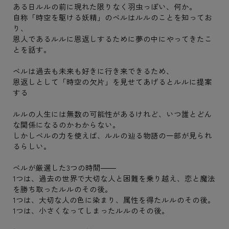
ある日ルルの前に現れた限りなく羽虫っぽい、何か。
自称「時空を駆ける妖精」のベルはルルのことを知ってお
り、
恩人であるルルに恩返しするために夢の中にやってきたこ
とを話す。
ベルは過去も未来も好きに行き来できるため、
恩返しとして「時空の欠片」を見せてあげるとルルに提案
する
ルルの人生には無数の可能性があるけれど、いつ誰とどん
な関係になるのかわからない。
しかしベルの力を使えば、ルルの辿る物語の一部が見られ
るらしい。
ベルが厳選した3つの時間――
1つは、過去の世界で大切な人と困難を乗り越え、恋と魔法
を勝ち取ったルルのその後。
1つは、大切な人の色に染まり、属性を得たルルのその後。
1つは、小さくなってしまったルルのその後。