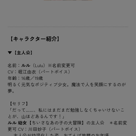
【キャラクター紹介】
▼【主人公】
名前：
ルル
（Lulu）※名前変更可
CV：堀江由衣（パートボイス）
年齢：16歳／19歳
明るく元気なポジティブ少女。魔法で人を笑顔にするのが
夢。
【セリフ】
「だって……、私にはまだまだ勉強しなくちゃいけないこ
とが、山ほどあるんです！」
ルル 幼女
【ちいさなあの子の大冒険】の主人公 ＊名前変
更可 CV：川田妙子（パートボイス）
主人公が幼児化した姿。おてんば放題のお年頃。