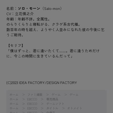
名前：
ソロ・モーン
（Salo-mon）
CV：立花慎之介
年齢：年齢不詳。全属性。
のらりくらりと寝転がる、クラゲ系古代種。
数百年の時を越え、ようやく人並みになれた彼の今後に乞
うご期待。
【セリフ】
「僕はずっと、君に逢いたくて……。君に逢うためだけ
に、今この時間に生きているんだって」
(C)2023 IDEA FACTORY/DESIGN FACTORY
ホーム
ファミ通販
ゲーム
ゲーム
ホーム
EBCCO
専売商品
ホーム
EBCCO
ゲームソフト
ホーム
EBCCO
タイトル
オトメイト
ホーム
EBCCO
全商品