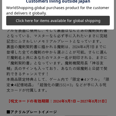
スマホ向けRPG『ブレイブソード×ブレイズソウル』の魔
王戦争編完結を祝い、メモリアルプレートをご用意！
こちらは魔王戦争編の完結を記念して描かれたキービジュ
アルを表面に使用し、そして裏面はなんとあの魔剣契約書
となっている、マスターなら必ず手に入れたいまさに完結
記念にふさわしいメモリアルプレートとなっています。
裏面の魔剣契約書に描かれる魔剣は、2024年4月7日までに
登場した全ての魔剣の中から選ぶことが可能。さらに選ん
だ魔剣名と共にあなたのマスター名が刻印される、まさに
「魔剣契約書」となっています。魔剣機関局長「神谷友
輔」氏のサインも入っており、あなたの嫁魔剣と公認で契
約できるチャンスです！
本商品限定特典として、ゲーム内で「限定★4ソウル」「限
定★4記憶結晶」「超強化の鍵(SS)×3」などが手に入る呪
文コードが付属します。
【呪文コードの有効期限：2024年9月1日～2027年8月31日】
■アクリルプレートイメージ