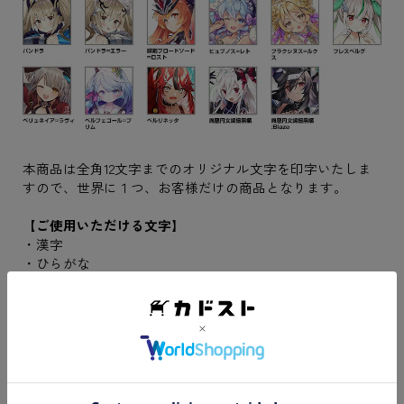
本商品は全角12文字までのオリジナル文字を印字いたしま
すので、世界に１つ、お客様だけの商品となります。
【ご使用いただける文字】
・漢字
・ひらがな
・カタカナ
・アルファベット(大文字、小文字)
・数字
・ドット(.)、ハイフン(-)、空白などの一般的な記号
※環境依存文字や特殊な記号などは正常に名入れ加工がで
きない場合がございます。