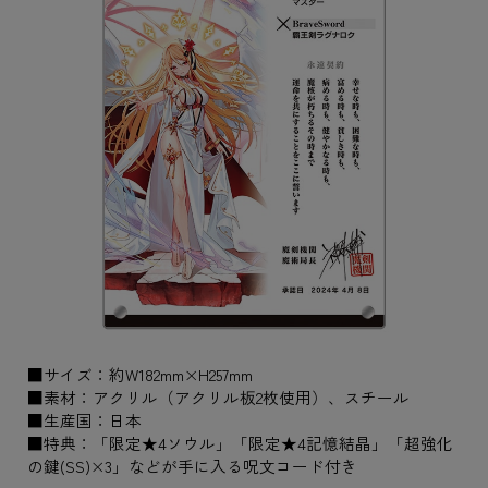
■サイズ：約W182mm×H257mm
■素材：アクリル（アクリル板2枚使用）、スチール
■生産国：日本
■特典：「限定★4ソウル」「限定★4記憶結晶」「超強化
の鍵(SS)×3」などが手に入る呪文コード付き