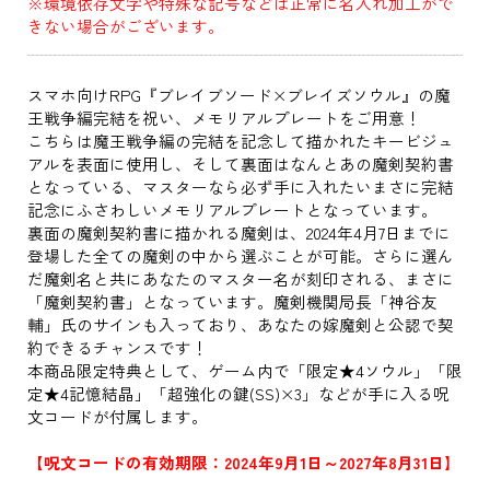
※環境依存文字や特殊な記号などは正常に名入れ加工がで
きない場合がございます。
スマホ向けRPG『ブレイブソード×ブレイズソウル』の魔
王戦争編完結を祝い、メモリアルプレートをご用意！
こちらは魔王戦争編の完結を記念して描かれたキービジュ
アルを表面に使用し、そして裏面はなんとあの魔剣契約書
となっている、マスターなら必ず手に入れたいまさに完結
記念にふさわしいメモリアルプレートとなっています。
裏面の魔剣契約書に描かれる魔剣は、2024年4月7日までに
登場した全ての魔剣の中から選ぶことが可能。さらに選ん
だ魔剣名と共にあなたのマスター名が刻印される、まさに
「魔剣契約書」となっています。魔剣機関局長「神谷友
輔」氏のサインも入っており、あなたの嫁魔剣と公認で契
約できるチャンスです！
本商品限定特典として、ゲーム内で「限定★4ソウル」「限
定★4記憶結晶」「超強化の鍵(SS)×3」などが手に入る呪
文コードが付属します。
【呪文コードの有効期限：2024年9月1日～2027年8月31日】