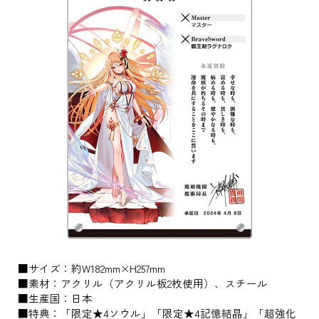
■サイズ：約W182mm×H257mm
■素材：アクリル（アクリル板2枚使用）、スチール
■生産国：日本
■特典：「限定★4ソウル」「限定★4記憶結晶」「超強化