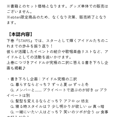
※書籍とのセット価格となります。グッズ単体での販売は
ございません。
※ebten限定商品のため、なくなり次第、販売終了となり
ます。
【本誌内容】
下巻『STARS』では、スターとして輝くアイドルたちのこ
れまでの歩みを振り返り！
彼らが活躍したイベントの紹介や歌唱楽曲リストなど、ア
イドルとしての活動を追いかけます。
上巻につづきアイドルが究極の二択に答える書き下ろし企
画も掲載♪
・書き下ろし企画：アイドル究極の二択
Q. 暮らすならどっち？ ずっと夏 or ずっと冬
Q. メンバーと…… プライベートで遊ぶのが好き or プラ
イベートは別
Q. 髪型を変えるならどっち？ アフロ or 坊主
Q. 寝る時スタイルは？ 少し明かりが欲しい or 真っ暗
Q. 一緒にいたい人はどっち？ 笑いのツボが合う or 食事