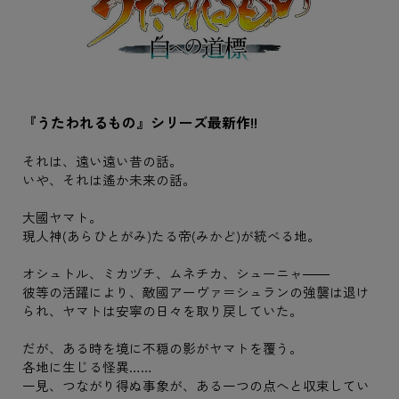
『うたわれるもの』シリーズ最新作!!
それは、遠い遠い昔の話。
いや、それは遙か未来の話。
大國ヤマト。
現人神(あらひとがみ)たる帝(みかど)が統べる地。
オシュトル、ミカヅチ、ムネチカ、シューニャ――
彼等の活躍により、敵國アーヴァ＝シュランの強襲は退け
られ、ヤマトは安寧の日々を取り戻していた。
だが、ある時を境に不穏の影がヤマトを覆う。
各地に生じる怪異……
一見、つながり得ぬ事象が、ある一つの点へと収束してい