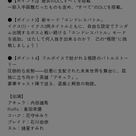
●【ポイント2】過去のDLCすべてを搭載
一部入手困難だったものも含め、“すべて”のDLCを搭載。
●【ポイント3】新モード「エンドレスバトル」
イクス(1)・イクス2両タイトルともに、自由な設定でランダ
ム出現するボスと戦い続ける「エンドレスバトル」モード
を追加。 はたして何人抜き出来るのか？ 己の“極限”に挑
戦しましょう！
●【ポイント4】フルボイスで紡がれる極限のバトルストー
リー
圧倒的な劣勢――巨悪に支配された未来世界を舞台に、孤
独に立ち向かう英雄「アキュラ」。
豪華キャスト陣で送る、退廃と解放の物語。
【出演】
アキュラ：内田雄馬
RoRo：峯田茉優
コハク：花守ゆみり
ブレイド：石川由依
ヌル：諸星すみれ