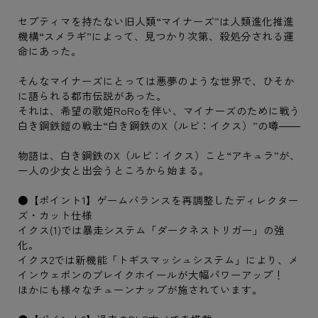
セプティマを持たない旧人類“マイナーズ”は人類進化推進
機構“スメラギ”によって、見つかり次第、殺処分される運
命にあった。
そんなマイナーズにとっては悪夢のような世界で、ひそか
に語られる都市伝説があった。
それは、希望の歌姫RoRoを伴い、マイナーズのために戦う
白き鋼鉄鎧の戦士“白き鋼鉄のX（ルビ：イクス）”の噂――
物語は、白き鋼鉄のX（ルビ：イクス）こと“アキュラ”が、
一人の少女と出会うところから始まる。
●【ポイント1】ゲームバランスを再調整したディレクター
ズ・カット仕様
イクス(1)では暴走システム「ダークネストリガー」の強
化。
イクス2では新機能「トギスマッシュシステム」により、メ
インウェポンのブレイクホイールが大幅パワーアップ！
ほかにも様々なチューンナップが施されています。