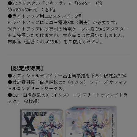
●3Dクリスタル「アキュラ」と「RoRo」（約
50×80×50mm）：各1個
●ライトアップ用LEDスタンド：2個
※ライトアップには単三電池3本（別売）が必要です。
※ライトアップには専用の給電ケーブル及びACアダプター
もご使用いただけますが、本商品には付属いたしません。
市販品（型番：AL-052UK）をご使用ください。
【限定版特典】
●オフィシャルデザイナー畠山義崇描き下ろし限定版BOX
●設定資料集「白き鋼鉄のX（イクス） シリーズ オフィシ
ャルコンプリートワークス」
●CD「白き鋼鉄のX（イクス） コンプリートサウンドトラ
ック」（4枚組）