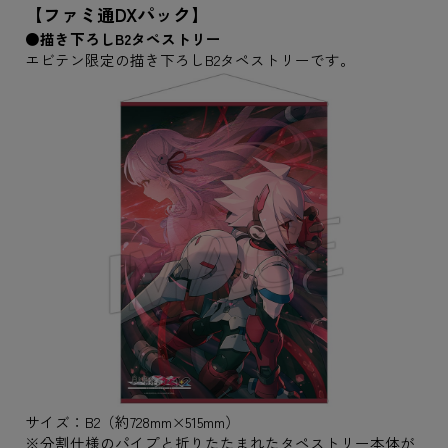
【ファミ通DXパック】
●描き下ろしB2タペストリー
エビテン限定の描き下ろしB2タペストリーです。
サイズ：B2（約728mm×515mm）
※分割仕様のパイプと折りたたまれたタペストリー本体が