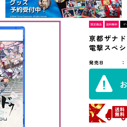
亰都ザナドゥ 
電撃スペシ
発売日