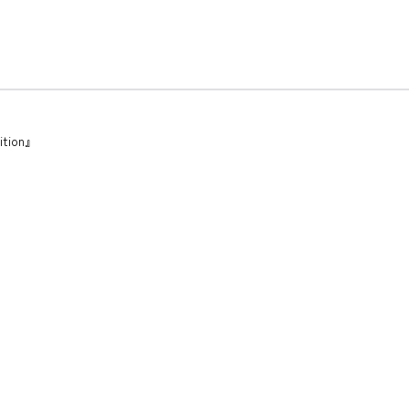
。
tion』