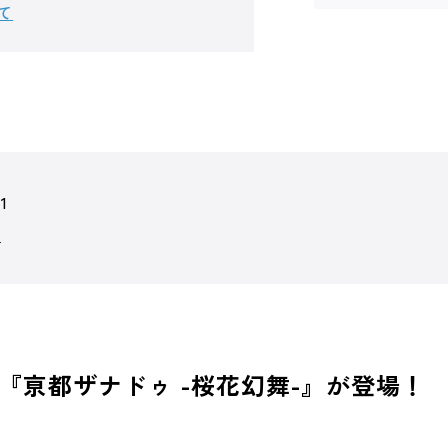
て
1
ゥ
『亰都ザナドゥ -桜花幻舞-』が登場！