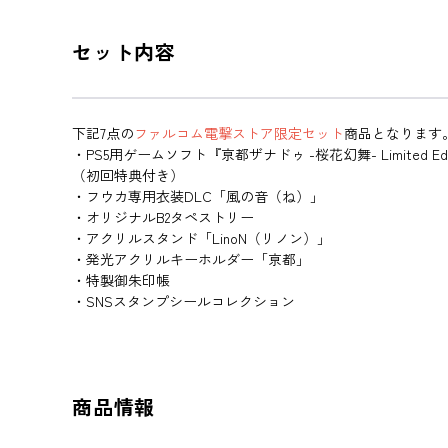
セット内容
下記7点の
ファルコム電撃ストア限定セット
商品となります
・PS5用ゲームソフト『亰都ザナドゥ -桜花幻舞- Limited Edi
（初回特典付き）
・フウカ専用衣装DLC「風の音（ね）」
・オリジナルB2タペストリー
・アクリルスタンド「LinoN（リノン）」
・発光アクリルキーホルダー「亰都」
・特製御朱印帳
・SNSスタンプシールコレクション
商品情報