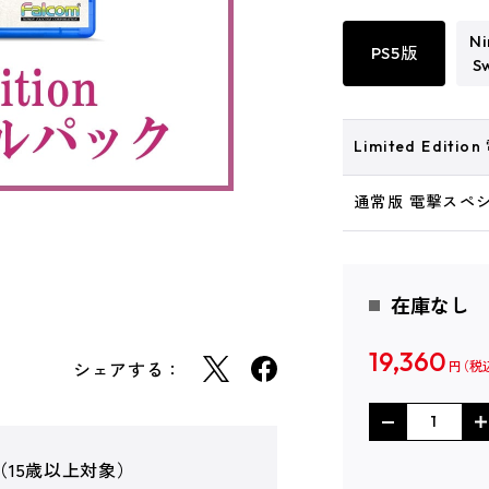
Ni
PS5版
S
Limited Edi
通常版 電撃スペ
在庫なし
19,360
シェアする：
円
（15歳以上対象）