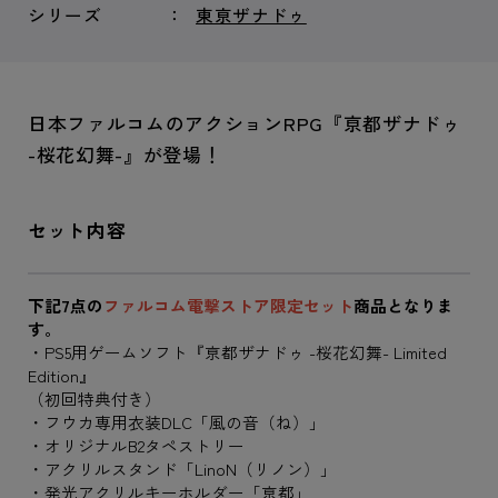
シリーズ
東亰ザナドゥ
日本ファルコムのアクションRPG『亰都ザナドゥ
-桜花幻舞-』が登場！
セット内容
下記7点の
ファルコム電撃ストア限定セット
商品となりま
す。
・PS5用ゲームソフト『亰都ザナドゥ -桜花幻舞- Limited
Edition』
（初回特典付き）
・フウカ専用衣装DLC「風の音（ね）」
・オリジナルB2タペストリー
・アクリルスタンド「LinoN（リノン）」
・発光アクリルキーホルダー「亰都」