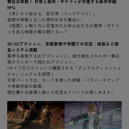
舞台は亰都！ 日常と異界・ザナドゥが交差する新作学園
RPG
《亰》から始まる、非日常（ジュブナイル）。
首都が亰都となった現代日本を舞台に、
《怪異》と戦う力に目覚めた少年少女たちの異界・ザナド
ゥを巡る物語が幕を開ける―！
2D/3Dアクション、亰都散策や学園での交流・成長など独
自システム満載
異界を探索する2Dアクションと、能力強化スキルや一撃必
殺カウンターで挑む3Dアクション、
2タイプのアクションで構成される「デュアルディメンショ
ナル」システムを採用！
日常パートでは、カードを使った授業・パラメータアップ
や亰都市街の散策、
個性豊かな登場人物との交流＆イベントが楽しめます。