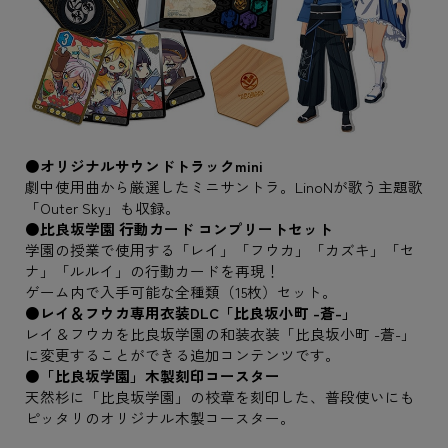
●オリジナルサウンドトラックmini
劇中使用曲から厳選したミニサントラ。LinoNが歌う主題歌
「Outer Sky」も収録。
●比良坂学園 行動カード コンプリートセット
学園の授業で使用する「レイ」「フウカ」「カズキ」「セ
ナ」「ルルイ」の行動カードを再現！
ゲーム内で入手可能な全種類（15枚）セット。
●レイ＆フウカ専用衣装DLC「比良坂小町 -蒼-」
レイ＆フウカを比良坂学園の和装衣装「比良坂小町 -蒼-」
に変更することができる追加コンテンツです。
●「比良坂学園」木製刻印コースター
天然杉に「比良坂学園」の校章を刻印した、普段使いにも
ピッタリのオリジナル木製コースター。