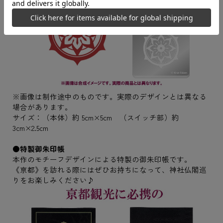
※画像は制作途中のものです。実際のデザインとは異なる
場合があります。
サイズ：（本体）約 5cm×5cm （スイッチ部）約
3cm×2.5cm
●特製御朱印帳
本作のモチーフデザインによる特製の御朱印帳です。
《亰都》を訪れる際にはぜひお持ちになって、神社仏閣巡
りをお楽しみください♪