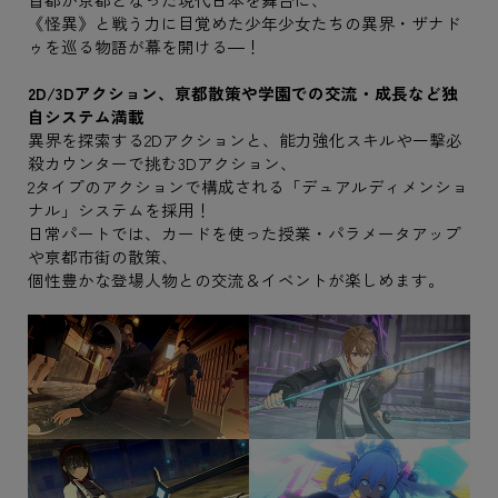
《怪異》と戦う力に目覚めた少年少女たちの異界・ザナド
ゥを巡る物語が幕を開ける―！
2D/3Dアクション、亰都散策や学園での交流・成長など独
自システム満載
異界を探索する2Dアクションと、能力強化スキルや一撃必
殺カウンターで挑む3Dアクション、
2タイプのアクションで構成される「デュアルディメンショ
ナル」システムを採用！
日常パートでは、カードを使った授業・パラメータアップ
や亰都市街の散策、
個性豊かな登場人物との交流＆イベントが楽しめます。