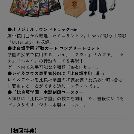
●オリジナルサウンドトラックmini
劇中使用曲から厳選したミニサントラ。LinoNが歌う主題歌
「Outer Sky」も収録。
●比良坂学園 行動カード コンプリートセット
学園の授業で使用する「レイ」「フウカ」「カズキ」「セ
ナ」「ルルイ」の行動カードを再現！
ゲーム内で入手可能な全種類（15枚）セット。
●レイ＆フウカ専用衣装DLC「比良坂小町 -蒼-」
レイ＆フウカを比良坂学園の和装衣装「比良坂小町 -蒼-」
に変更することができる追加コンテンツです。
●「比良坂学園」木製刻印コースター
天然杉に「比良坂学園」の校章を刻印した、普段使いにも
ピッタリのオリジナル木製コースター。
【初回特典】