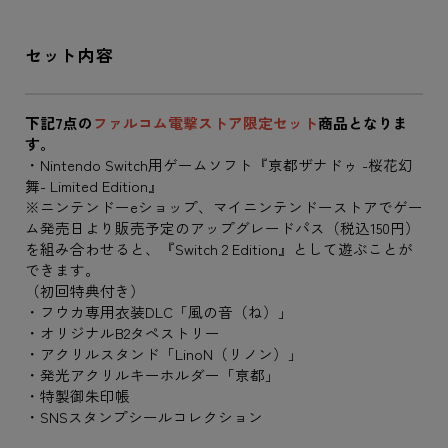
セット内容
下記7点の
ファルコム電撃ストア限定セット
商品となりま
す。
・Nintendo Switch用ゲームソフト『亰都ザナドゥ -桜花幻
舞- Limited Edition』
※ニンテンドーeショップ、マイニンテンドーストアでゲー
ム発売日より販売予定のアップグレードパス（税込150円）
を組み合わせると、『Switch 2 Edition』として遊ぶことが
できます。
（初回特典付き）
・フウカ専用衣装DLC「風の音（ね）」
・オリジナルB2タペストリー
・アクリルスタンド「LinoN（リノン）」
・発光アクリルキーホルダー「亰都」
・特製御朱印帳
・SNSスタンプシールコレクション