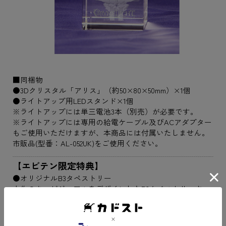
■同梱物
●3Dクリスタル「アリス」（約50×80×50mm）×1個
●ライトアップ用LEDスタンド×1個
※ライトアップには単三電池3本（別売）が必要です。
※ライトアップには専用の給電ケーブル及びACアダプター
もご使用いただけますが、本商品には付属いたしません。
市販品(型番：AL-052UK)をご使用ください。
【エビテン限定特典】
●オリジナルB3タペストリー
本作のキービジュアルをデザインしたB3タペストリーす。