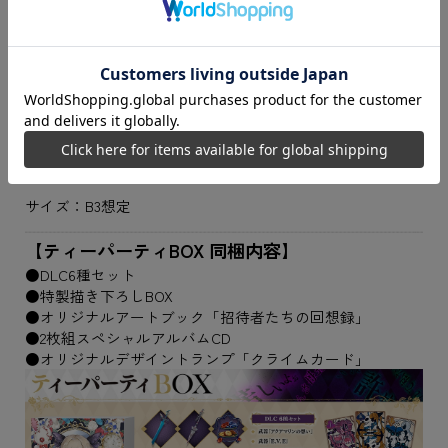
サイズ：B3想定
【ティーパーティBOX 同梱内容】
●DLC6種セット
●特製描き下ろしBOX
●オリジナルアートブック「招待者たちの回想録」
●2枚組スペシャルアルバムCD
●オリジナルデザイントランプ「クライムカード」