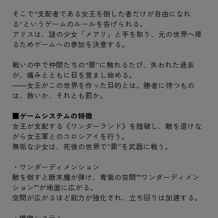
そこで“支配者である女王を倒した者だけが自由になれ
る”というゲームのルールを告げられる。
アリスは、謎の少女「メアリ」と手を取り、元の世界へ帰
るためゲームへの参加を決意する。
戦いの中で仲間たちの“罪”に触れるたび、失われた過去
が、痛みとともに目を覚まし始める。
――女王がこの世界を作った目的とは。勝者に待つもの
は、救いか、それとも罰か。
■ゲームシステムの特徴
女王が支配する《ワンダーランド》を踏破し、敵を退けな
がら女王軍とのコロシアイを行う。
無垢な少女は、死後の世界で”罪”を武器に戦う。
・ワンダーディメンション
敵を倒すと断末魔が弾け、青紫の空間""ワンダーディメン
ション""が地面に広がる。
空間が広がるほど能力が強化され、立ち回りは加速する。
・懺悔システム