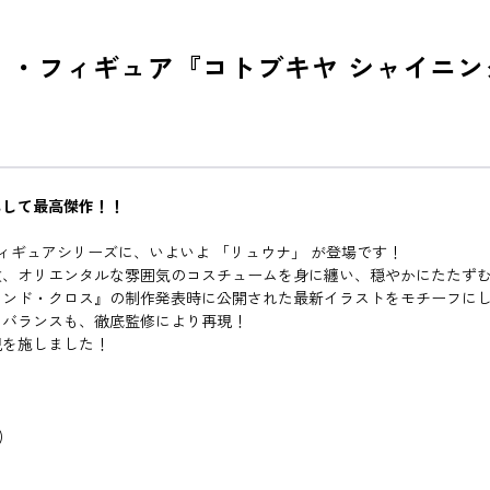
。・フィギュア『コトブキヤ シャイニン
にして最高傑作！！
ィギュアシリーズに、いよいよ 「リュウナ」 が登場です！
杖、オリエンタルな雰囲気のコスチュームを身に纏い、穏やかにたたず
ィンド・クロス』の制作発表時に公開された最新イラストをモチーフに
ィバランスも、徹底監修により再現！
現を施しました！
)