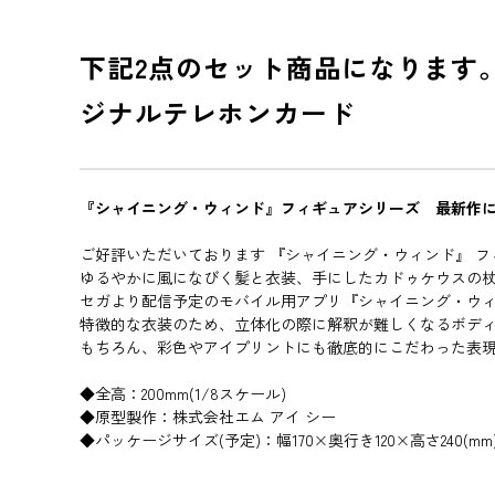
下記2点のセット商品になります
ジナルテレホンカード
『シャイニング・ウィンド』フィギュアシリーズ 最新作
ご好評いただいております 『シャイニング・ウィンド』 フ
ゆるやかに風になびく髪と衣装、手にしたカドゥケウスの
セガより配信予定のモバイル用アプリ『シャイニング・ウ
特徴的な衣装のため、立体化の際に解釈が難しくなるボデ
もちろん、彩色やアイプリントにも徹底的にこだわった表
◆全高：200mm(1/8スケール)
◆原型製作：株式会社エム アイ シー
◆パッケージサイズ(予定)：幅170×奥行き120×高さ240(mm