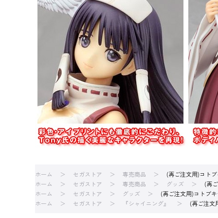
ホーム
セガストア
専売商品
(再ご注文用)コト
ホーム
セガストア
専売商品
グッズ
(再
ホーム
セガストア
グッズ
(再ご注文用)コトブ
ホーム
セガストア
『シャイニング』
(再ご注文