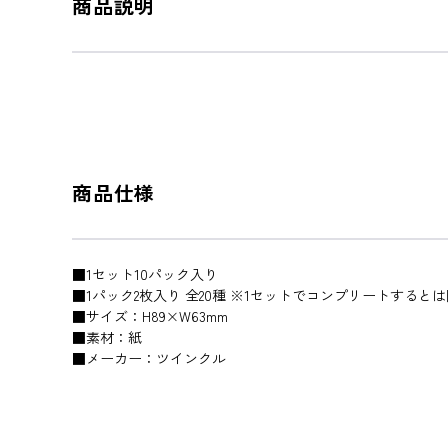
商品説明
商品仕様
■1セット10パック入り
■1パック2枚入り 全20種 ※1セットでコンプリートすると
■サイズ：H89×W63mm
■素材：紙
■メーカー：ツインクル