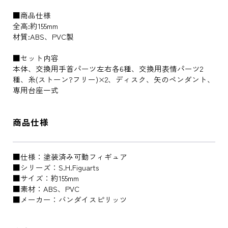
■商品仕様
全高:約155mm
材質:ABS、PVC製
■セット内容
本体、交換用手首パーツ左右各6種、交換用表情パーツ2
種、糸(ストーン?フリー)×2、ディスク、矢のペンダント、
専用台座一式
商品仕様
■仕様：塗装済み可動フィギュア
■シリーズ：S.H.Figuarts
■サイズ：約155mm
■素材：ABS、PVC
■メーカー：バンダイスピリッツ