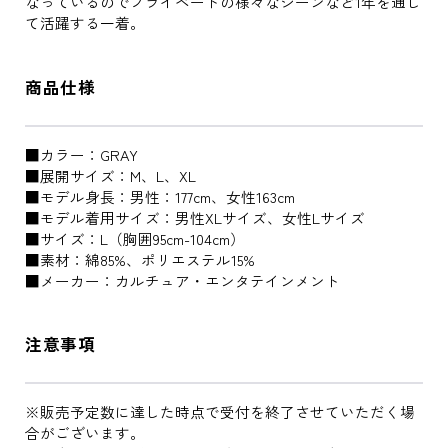
なっているのでプライベートの様々なシーンなど1年を通し
て活躍する一着。
商品仕様
■カラー：GRAY
■展開サイズ：M、L、XL
■モデル身長：男性：177cm、女性163cm
■モデル着用サイズ：男性XLサイズ、女性Lサイズ
■サイズ：L（胸囲95cm-104cm）
■素材：綿85%、ポリエステル15%
■メーカー：カルチュア・エンタテインメント
注意事項
※販売予定数に達した時点で受付を終了させていただく場
合がございます。