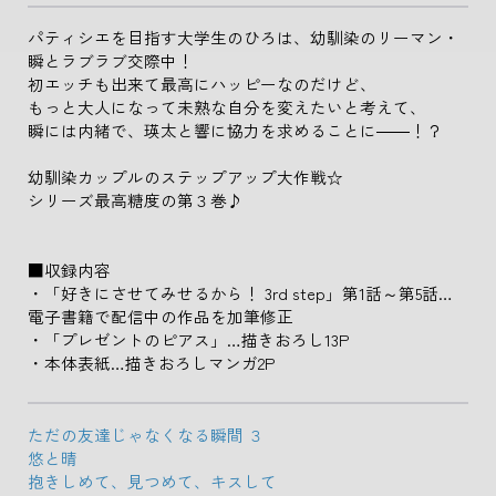
パティシエを目指す大学生のひろは、幼馴染のリーマン・
瞬とラブラブ交際中！
初エッチも出来て最高にハッピーなのだけど、
もっと大人になって未熟な自分を変えたいと考えて、
瞬には内緒で、瑛太と響に協力を求めることに――！？
幼馴染カップルのステップアップ大作戦☆
シリーズ最高糖度の第３巻♪
■収録内容
・「好きにさせてみせるから！ 3rd step」第1話～第5話…
電子書籍で配信中の作品を加筆修正
・「プレゼントのピアス」…描きおろし13P
・本体表紙…描きおろしマンガ2P
ただの友達じゃなくなる瞬間 ３
悠と晴
抱きしめて、見つめて、キスして