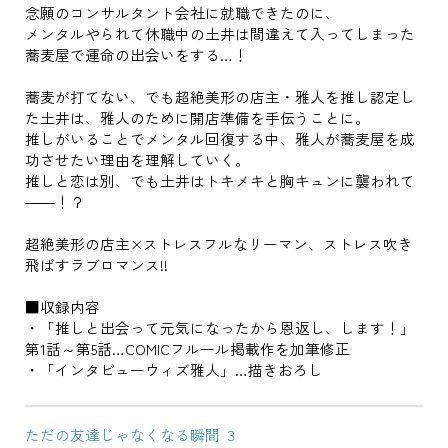
念願のコンサルタント会社に就職できたのに、
メンタルやられて休職中の土井は間違えて入ってしまった
蕎麦屋で運命の出会いをする…！
蕎麦が打てない、でも超絶美形の店主・雅人を推し認定し
た土井は、雅人のために開店準備を手伝うことに。
推しがいることでメンタル回復する中、雅人が蕎麦屋を成
功させたい理由を理解していく。
推しと恋は別、でも土井はトキメキと胸キュンに襲われて
――！？
超絶美形の店主×ストレスフルなリーマン、ストレス吹き
飛ばすラブロマンス!!
■収録内容
・「推しと出会って元気になったから恩返し、します！」
第1話～第5話…COMICフルール掲載作を加筆修正
・「インタビューウィズ雅人」…描きおろし
ただの友達じゃなくなる瞬間 ３