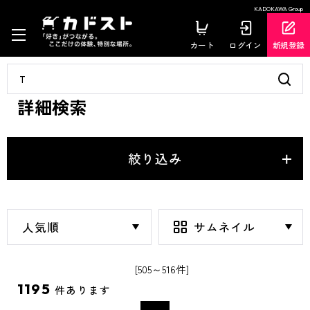
KADOKAWA Group
カート
ログイン
新規登録
詳細検索
絞り込み
[505～516件]
1195
件あります