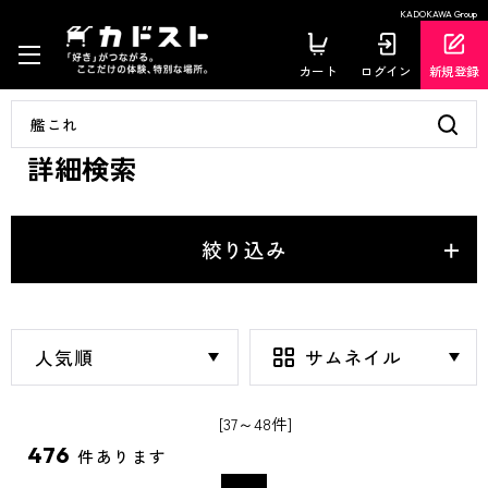
KADOKAWA Group
カート
ログイン
新規登録
詳細検索
絞り込み
[37～48件]
476
件あります