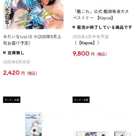
「艦これ」公式 艦娘等身大タ
ペストリー 【Киров】
販売が終了している商品です
2025年4月中旬予定
みたいな!vol.10 ※(2025年9月上
（【Киров】）
旬お届け予定)
9,800
在庫無し
円
2025年8月30日
2,420
円