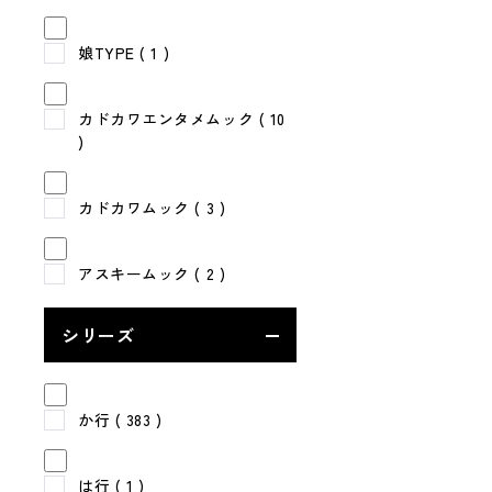
娘TYPE
( 1 )
カドカワエンタメムック
( 10
)
カドカワムック
( 3 )
アスキームック
( 2 )
シリーズ
か行
( 383 )
は行
( 1 )