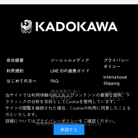
会社概要
ソーシャルメディア
プライバシー
ポリシー
利用規約
LINE IDの連携ガイド
International
はじめての方へ
FAQ
Shipping
特定商取引法に
お問い合わせ/
当サイトでは利用体験の向上およびコンテンツの最適な提供、ト
関する表示
リクエスト
ラフィックの分析を目的としてCookieを使用しています。
サイトの閲覧を継続された場合、Cookieの利用に同意したことも
のといたします。
詳細については
プライバシーポリシー
をご確認ください。
© KADOKAWA CORPORATION
承諾する