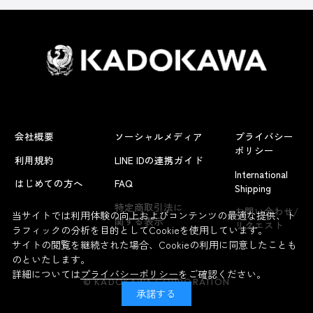
会社概要
ソーシャルメディア
プライバシー
ポリシー
利用規約
LINE IDの連携ガイド
International
はじめての方へ
FAQ
Shipping
特定商取引法に
お問い合わせ/
当サイトでは利用体験の向上およびコンテンツの最適な提供、ト
関する表示
リクエスト
ラフィックの分析を目的としてCookieを使用しています。
サイトの閲覧を継続された場合、Cookieの利用に同意したことも
のといたします。
詳細については
プライバシーポリシー
をご確認ください。
© KADOKAWA CORPORATION
承諾する