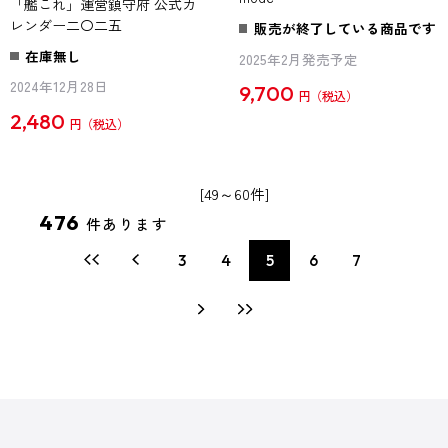
「艦これ」運営鎮守府 公式カ
レンダー二〇二五
販売が終了している商品です
在庫無し
2025年2月発売予定
2024年12月28日
9,700
円
2,480
円
[49～60件]
476
件あります
3
4
5
6
7