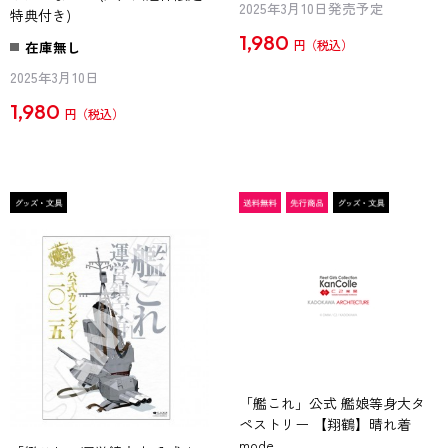
2025年3月10日発売予定
特典付き)
1,980
在庫無し
円
2025年3月10日
1,980
円
「艦これ」公式 艦娘等身大タ
ペストリー 【翔鶴】晴れ着
mode