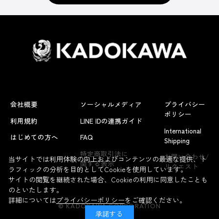
会社概要
ソーシャルメディア
プライバシー
ポリシー
利用規約
LINE IDの連携ガイド
International
はじめての方へ
FAQ
Shipping
特定商取引法に
お問い合わせ/
当サイトでは利用体験の向上およびコンテンツの最適な提供、ト
関する表示
リクエスト
ラフィックの分析を目的としてCookieを使用しています。
サイトの閲覧を継続された場合、Cookieの利用に同意したことも
のといたします。
詳細については
プライバシーポリシー
をご確認ください。
© KADOKAWA CORPORATION
承諾する