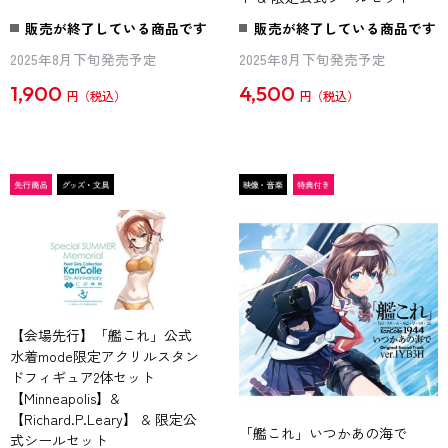
販売が終了している商品です
販売が終了している商品です
2025年8月下旬発売予定
2025年8月下旬発売予定
1,900
4,500
円
円
【会場先行】「艦これ」公式
水着mode限定アクリルスタン
ドフィギュア2体セット
【Minneapolis】&
【Richard.P.Leary】 & 限定公
「艦これ」いつかあの海で
式シールセット