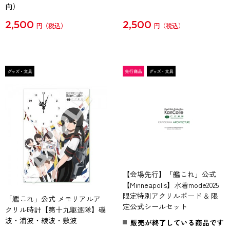
向）
2,500
2,500
円
円
【会場先行】「艦これ」公式
【Minneapolis】水着mode2025
限定特別アクリルボード & 限
「艦これ」公式 メモリアルア
定公式シールセット
クリル時計【第十九駆逐隊】磯
波・浦波・綾波・敷波
販売が終了している商品です