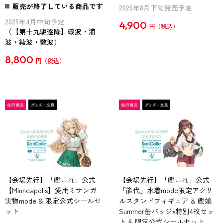
販売が終了している商品です
2025年8月下旬発売予定
2025年4月中旬予定
4,900
円
（【第十九駆逐隊】磯波・浦
波・綾波・敷波）
8,800
円
【会場先行】「艦これ」公式
【会場先行】「艦これ」公式
【Minneapolis】愛用ミサンガ
「能代」水着mode限定アクリ
実物mode & 限定公式シールセ
ルスタンドフィギュア & 艦娘
ット
Summer缶バッジx特別4枚セッ
ト & 限定公式シールセット