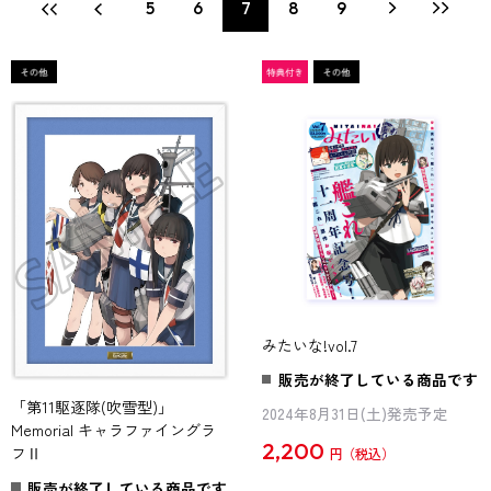
5
6
7
8
9
みたいな!vol.7
販売が終了している商品です
「第11駆逐隊(吹雪型)」
2024年8月31日(土)発売予定
Memorial キャラファイングラ
2,200
フⅡ
円
販売が終了している商品です