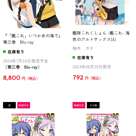
艦隊これくしょん -艦これ- 海
『「艦これ」いつかあの海で』
色のアルトサックス(4)
第三巻 Blu-ray
柚木 ガオ
在庫有り
在庫有り
2024年7月24日発売予定
2024年06月25日発売
（第三巻 Blu-ray）
792
8,800
円
円