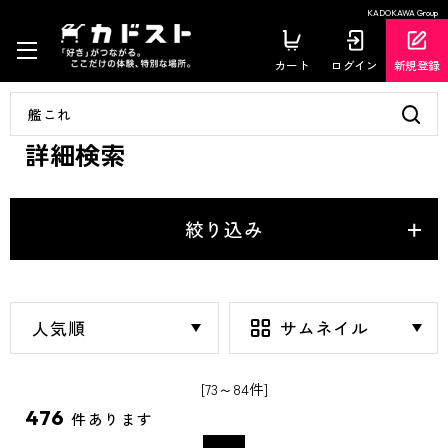
KADOKAWA Group
カート
ログイン
新規登録
詳細検索
絞り込み
[73～84件]
476
件あります