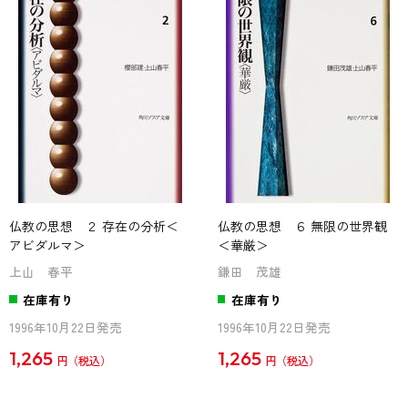
仏教の思想 ２ 存在の分析＜
仏教の思想 ６ 無限の世界観
アビダルマ＞
＜華厳＞
上山 春平
鎌田 茂雄
在庫有り
在庫有り
1996年10月22日発売
1996年10月22日発売
1,265
1,265
円
円