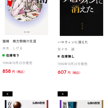
猫楠 南方熊楠の生涯
ハロウィンに消えた
水木 しげる
佐々木 譲
在庫有り
在庫無し
1996年10月22日発売
1996年10月22日発売
858
607
円
円