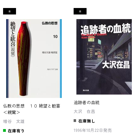
追跡者の血統
仏教の思想 １０ 絶望と歓喜
大沢 在昌
＜親鸞＞
在庫無し
増谷 文雄
1996年10月22日発売
在庫有り