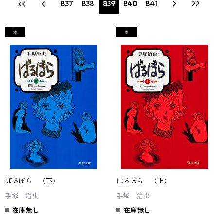
837
838
839
840
841
ばるぼら （下）
ばるぼら （上）
手塚 治虫
手塚 治虫
在庫無し
在庫無し