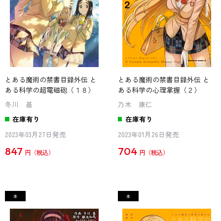
とある魔術の禁書目録外伝 と
とある魔術の禁書目録外伝 と
ある科学の超電磁砲（１８）
ある科学の心理掌握（２）
冬川 基
乃木 康仁
在庫有り
在庫有り
2023年03月27日発売
2023年01月26日発売
847
704
円
円