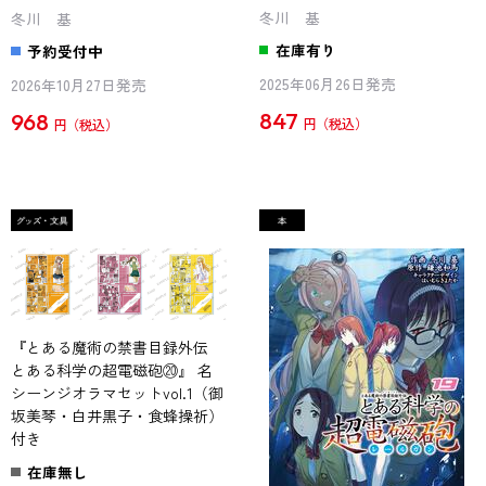
冬川 基
冬川 基
在庫有り
予約受付中
2025年06月26日発売
2026年10月27日発売
847
968
円
円
『とある魔術の禁書目録外伝
とある科学の超電磁砲⑳』 名
シーンジオラマセットvol.1（御
坂美琴・白井黒子・食蜂操祈）
付き
在庫無し