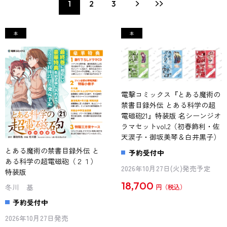
1
2
3
電撃コミックス『とある魔術の
禁書目録外伝 とある科学の超
電磁砲21』特装版 名シーンジオ
ラマセットvol.2（初春飾利・佐
天涙子・御坂美琴＆白井黒子）
とある魔術の禁書目録外伝 と
予約受付中
ある科学の超電磁砲（２１）
2026年10月27日(火)発売予定
特装版
18,700
冬川 基
円
予約受付中
2026年10月27日発売