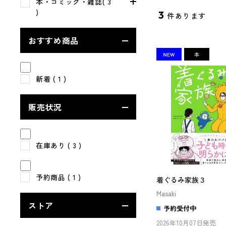
本・コミック・雑誌( 3
)
3
件あります
おすすめ商品
新着
( 1 )
販売状況
在庫あり
( 3 )
予約商品
( 1 )
着ぐるみ家族３
Masaki
ストア
予約受付中
2026年10月07日発売