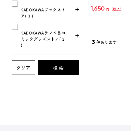
1,650
KADOKAWAブックスト
円
ア( 3 )
KADOKAWAラノベ＆コ
ミックグッズストア( 2
3
件あります
)
クリア
検 索