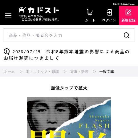
KADOKAWA Group
カート
ログイン
新規登録
2026/07/29 令和8年熊本地震の影響による商品の
お届け遅延につきまして
ホーム
本・コミック・雑誌
文庫・新書
一般文庫
画像タップで拡大