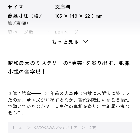
サイズ
文庫判
商品寸法（横/
105 × 149 × 22.5 mm
縦/束幅）
総ページ数
624ページ
もっと見る
昭和最大のミステリーの“真実”を炙り出す、犯罪
小説の金字塔！
３億円強奪――。34年前の大事件は何故に未解決に終わっ
たのか。全国民が注視するなか、警察組織はいかなる論理
で動いていたのか？ 大事件の真相を炙り出す犯罪小説の
会心作。
ホーム
KADOKAWAブックストア
文芸