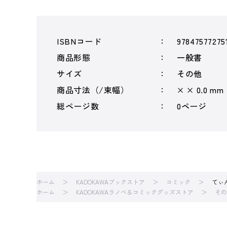
ISBNコード
97847577275
商品形態
一般書
サイズ
その他
商品寸法（/束幅）
× × 0.0 mm
総ページ数
0ページ
ホーム
KADOKAWAブックストア
コミック
てぃ
ホーム
KADOKAWAラノベ＆コミックグッズストア
その