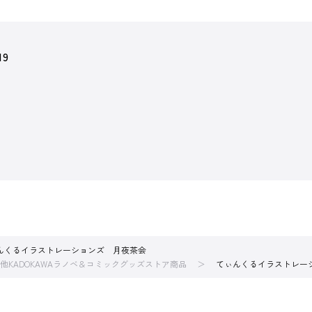
19
んくるイラストレーションズ 月夜茶会
他KADOKAWAラノベ＆コミックグッズストア商品
てぃんくるイラストレー