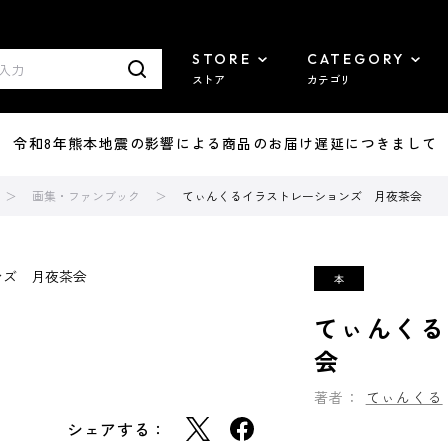
STORE
CATEGORY
ストア
カテゴリ
7/29 令和8年熊本地震の影響による商品のお届け遅延につきまして
画集・ファンブック
てぃんくるイラストレーションズ 月夜茶会
てぃんくる
会
著者：
てぃんくる
シェアする：