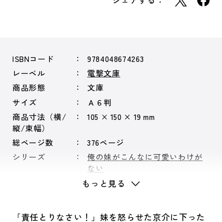
シェアする：
ISBNコード
9784048674263
レーベル
電撃文庫
商品形態
文庫
サイズ
Ａ６判
商品寸法（横/
105 × 150 × 19 mm
縦/束幅）
総ページ数
376ページ
シリーズ
俺の妹がこんなに可愛いわけが
ない
もっと見る
「責任とりなさい！」妹を怒らせた京介に下った