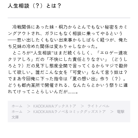
人生相談（？）とは？
冷戦関係にあった妹・桐乃からとんでもない秘密をカミ
ングアウトされ、ガラにもなく相談に乗ってやるという
──思い出したくもない出来事からしばらく経つが、俺た
ち兄妹の冷めた関係は変わりゃしなかった。
ところが“人生相談”はまだ続くらしく、「エロゲー速攻
クリアしろ」だの「不快にした責任とりなさい」（どうし
ろと？）だの見下し態度全開で言ってくるからマジで勘弁
して欲しい。誰だこんな女を「可愛い」なんて言う奴は？
でまあ今回俺に下った指令は「夏の想い出」作り（？）。
どうも都内某所で開催される、なんたらとかいう祭りに連
れてけってことらしいんだが……。
ホーム
KADOKAWAブックストア
ライトノベル
ホーム
KADOKAWAラノベ＆コミックグッズストア
電撃
文庫