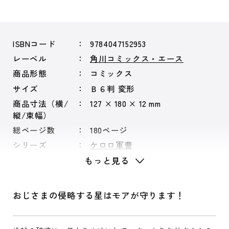
ISBNコード
9784047152953
レーベル
角川コミックス・エース
商品形態
コミックス
サイズ
Ｂ６判 変形
商品寸法（横/
127 × 180 × 12 mm
縦/束幅）
総ページ数
180ページ
シリーズ
ケロロ軍曹
もっと見る
おじさまの侵略する星はモアが守ります！