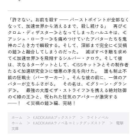
「許さない。お前を殺す ── バーストポイントが全部なく
なって、加速世界から消えるまで、殺し続ける」 再び≪
クロム・ディザスター≫となってしまったハルユキは、≪
アッシュ・ローラー≫を痛めつけていたアバターたちを鬼
神のごとき力で瞬殺する。そして、深部まで完全に≪災禍
の鎧≫と融合してしまうのだった。 滅ぼすべき敵を求め
て≪加速世界≫を飛翔するシルバー・クロウ。そして彼
は、次なるターゲットとして、≪ISSキット≫とその制作者
たる≪加速研究会≫に憎悪の矛先を向けた。 誰も制止不
能の狂戦士（バーサーカー）。そんな彼の前に、一体のア
バターが立ちふさがる。 その名は、≪グリーン・グラン
デ≫。 最強の大盾≪ザ・ストライフ≫を携える絶対防御
の≪緑の王≫と、呪われた狂気のアバターが激突する
──！ ≪災禍の鎧≫編、完結！
ホーム
KADOKAWAブックストア
ライトノベル
ホーム
KADOKAWAラノベ＆コミックグッズストア
電撃
文庫