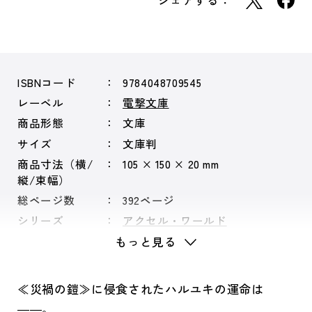
シェアする：
ISBNコード
9784048709545
レーベル
電撃文庫
商品形態
文庫
サイズ
文庫判
商品寸法（横/
105 × 150 × 20 mm
縦/束幅）
総ページ数
392ページ
シリーズ
アクセル・ワールド
もっと見る
≪災禍の鎧≫に侵食されたハルユキの運命は
――。