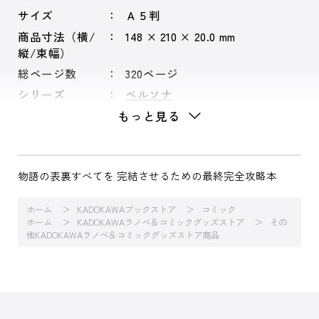
サイズ
Ａ５判
商品寸法（横/
148 × 210 × 20.0 mm
縦/束幅）
総ページ数
320ページ
シリーズ
ペルソナ
もっと見る
物語の表裏すべてを 完結させるための最終完全攻略本
ホーム
KADOKAWAブックストア
コミック
ホーム
KADOKAWAラノベ＆コミックグッズストア
その
他KADOKAWAラノベ＆コミックグッズストア商品