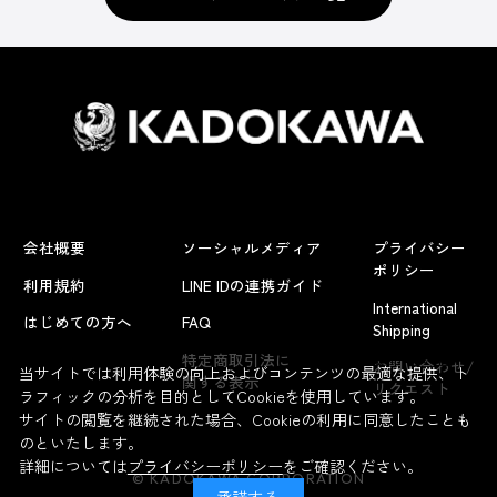
会社概要
ソーシャルメディア
プライバシー
ポリシー
利用規約
LINE IDの連携ガイド
International
はじめての方へ
FAQ
Shipping
よくあるお問い合わせ
特定商取引法に
お問い合わせ/
当サイトでは利用体験の向上およびコンテンツの最適な提供、ト
関する表示
リクエスト
ラフィックの分析を目的としてCookieを使用しています。
サイトの閲覧を継続された場合、Cookieの利用に同意したことも
のといたします。
詳細については
プライバシーポリシー
をご確認ください。
© KADOKAWA CORPORATION