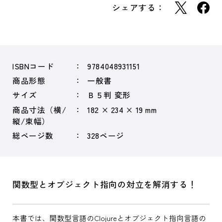
シェアする：
ISBNコード
9784048931151
商品形態
一般書
サイズ
Ｂ５判 変形
商品寸法（横/
182 × 234 × 19 mm
縦/束幅）
総ページ数
328ページ
関数型とオブジェクト指向の対立を解消する！
本書では、関数型言語のClojureとオブジェクト指向言語の