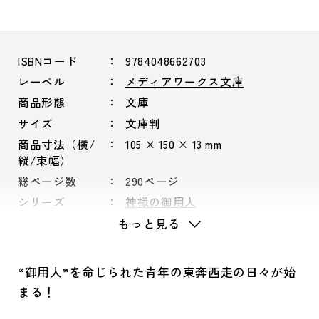
ISBNコード
9784048662703
レーベル
メディアワークス文庫
商品形態
文庫
サイズ
文庫判
商品寸法（横/
105 × 150 × 13 mm
縦/束幅）
総ページ数
290ページ
シリーズ
神様の御用人
もっと見る
“御用人”を命じられた青年の東奔西走の日々が始
まる！