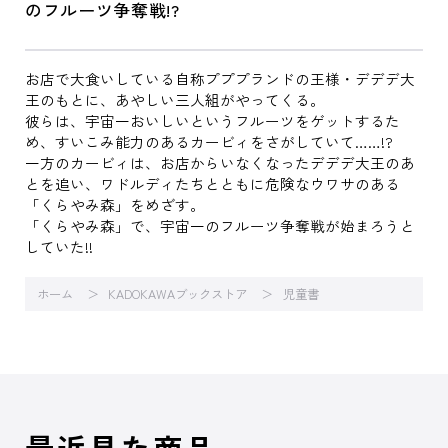
のフルーツ争奪戦!?
お店で大食いしている自称プププランドの王様・デデデ大
王のもとに、あやしい三人組がやってくる。
彼らは、宇宙一おいしいというフルーツをゲットするた
め、すいこみ能力のあるカービィをさがしていて……!?
一方のカービィは、お店からいなくなったデデデ大王のあ
とを追い、ワドルディたちとともに危険なウワサのある
「くらやみ森」をめざす。
「くらやみ森」で、宇宙一のフルーツ争奪戦が始まろうと
していた!!
ホーム
KADOKAWAブックストア
児童書
最近見た商品