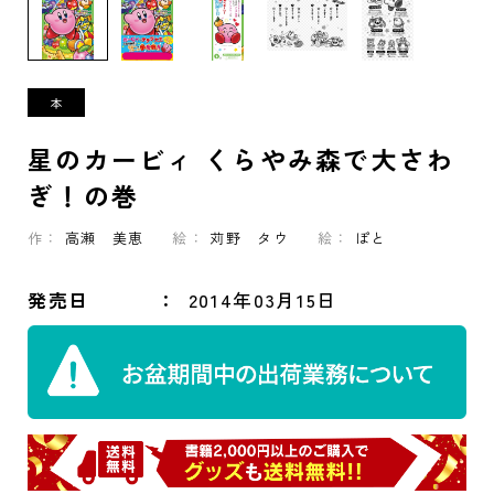
星のカービィ くらやみ森で大さわ
ぎ！の巻
作：
高瀬 美恵
絵：
苅野 タウ
絵：
ぽと
発売日
2014年03月15日