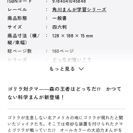
ISBNコード
9784041045848
レーベル
角川まんが学習シリーズ
商品形態
一般書
サイズ
四六判
商品寸法（横/
128 × 188 × 15 mm
縦/束幅）
総ページ数
160ページ
シリーズ
どっちが強い！？
もっと見る
ゴリラ対クマ――森の王者はどっちだ!? かつて
ない科学まんが新登場！
ゴリラが生息しない北アメリカの地にゴリラが現れたと聞
いたジェイクたち。そこでは奇妙な装置を付けられたクマ
とゴリラが戦っていた!? オールカラーの大迫力まんがを