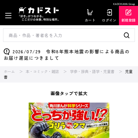
KADOKAWA Group
カート
ログイン
新規登録
2026/07/29 令和8年熊本地震の影響による商品の
お届け遅延につきまして
ホーム
本・コミック・雑誌
学参・辞典・語学・児童書
児童
書
画像タップで拡大