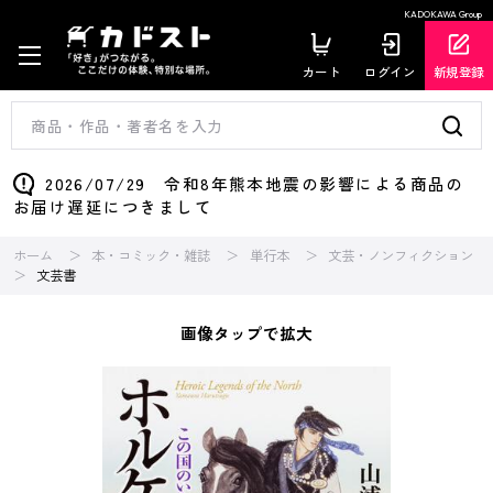
KADOKAWA Group
カート
ログイン
新規登録
2026/07/29 令和8年熊本地震の影響による商品の
お届け遅延につきまして
ホーム
本・コミック・雑誌
単行本
文芸・ノンフィクション
文芸書
画像タップで拡大