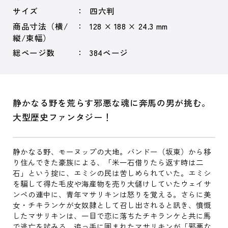
サイズ
四六判
商品寸法（横/
128 × 188 × 24.3 mm
縦/束幅）
総ページ数
384ページ
静かなる野を荒らす邪悪な魂に奔馬の男が挑む。
大型歴史ファンタジー！
静かなる野、モーヌップの大地。バンドー（坂東）から移
り住んできた豪族による、「米一石借りたら返す時は二
石」という掟に、エミシの民は苦しめられていた。エミシ
を騙して得た毛皮や海産物を売り大儲けしていたウェイサ
ンペの連中に、青年マサリキンは怒りを覚える。さらに美
女・チキランケが女奴隷として召し出されると訊き、憤慨
したマサリキンは、一目で恋に落ちたチキランケと共に馬
で逃亡を試みる。追っ手に囲まれたマサリキンが「邪悪な