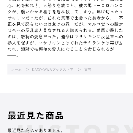
心、恥を知れ！」と怒りを放つと、彼の馬トーロロハンロ
クが、襲いかかる相手を噛み殺してしまう。逃げ切ったマ
サキリンだったが、訪れた集落で出会った長老から、「不
正を見て怒らないのは怠けの罪」だが、マルコ党への敵対
は帝への反乱者と見なされると諫められる。愛馬が殺した
のは、敵将の愛息だった。運命はマサリキンに反乱軍への
参入を促すが、マサリキンとはぐれたチキランケは再び囚
われ、鎮所で按察使の愛人になることを命じられるが
――。
ホーム
KADOKAWAブックストア
文芸
最近見た商品
最近見た商品がありません。