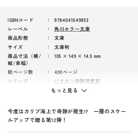
ISBNコード
9784041049853
レーベル
角川ホラー文庫
商品形態
文庫
サイズ
文庫判
商品寸法（横/
105 × 149 × 14.5 mm
縦/束幅）
総ページ数
400ページ
シリーズ
バチカン奇跡調査官
もっと見る
今度はカリブ海上で奇跡が発生!? 一層のスケー
ルアップで贈る第12弾！