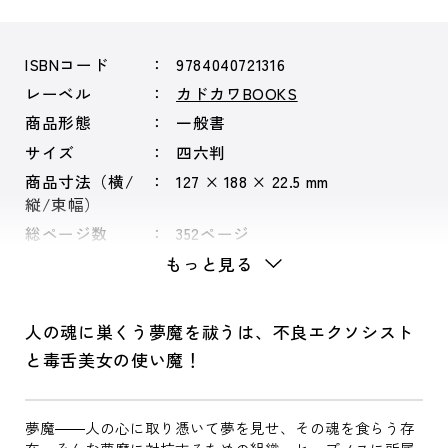
ISBNコード
9784040721316
レーベル
カドカワBOOKS
商品形態
一般書
サイズ
四六判
商品寸法（横/
127 × 188 × 22.5 mm
縦/束幅）
総ページ数
352ページ
もっと見る
人の魂に巣くう夢魔を祓うは、不良エクソシスト
と毒舌美女の使い魔！
夢魔――人の心に取り憑いて夢を見せ、その魂を食らう存