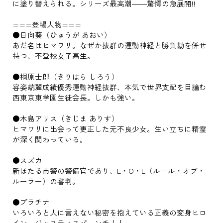
に塗り替えられる。シリーズ最高潮――驚愕の急展開!!
===登場人物===
●日向葵（ひゅうが あおい）
あだ名はヒマワリ。なぜか抜群の運動神経と勝負勘を併せ
持つ、不登校女子高生。
●桐原士郎（きりはら しろう）
容姿端麗成績優秀運動神経抜群、本気で世界支配を目論む
西東京東学園生徒会長。しかも強い。
●木島アリス（きじま ありす）
ヒマワリに出会って更正した元不良少女。生い立ちに精霊
が深く関わっている。
●スズカ
新ほたる市警の警備官であり、L・O・L（ルール・オブ・
ルーラー）の審判。
●プラチナ
いろいろと人に言えない秘密を抱えている正義の変身ヒロ
イン。ジャスティスパーンチ！！