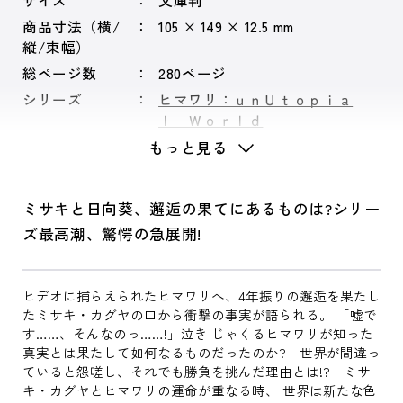
サイズ
文庫判
商品寸法（横/
105 × 149 × 12.5 mm
縦/束幅）
総ページ数
280ページ
シリーズ
ヒマワリ：ｕｎＵｔｏｐｉａ
ｌ Ｗｏｒｌｄ
もっと見る
ミサキと日向葵、邂逅の果てにあるものは?シリー
ズ最高潮、驚愕の急展開!
ヒデオに捕らえられたヒマワリへ、4年振りの邂逅を果たし
たミサキ・カグヤの口から衝撃の事実が語られる。 「嘘で
す……、そんなのっ……!」泣き じゃくるヒマワリが知った
真実とは果たして如何なるものだったのか? 世界が間違っ
ていると怨嗟し、それでも勝負を挑んだ理由とは!? ミサ
キ・カグヤとヒマワリの運命が重なる時、 世界は新たな色