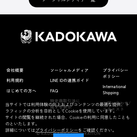
会社概要
ソーシャルメディア
プライバシー
ポリシー
利用規約
LINE IDの連携ガイド
International
はじめての方へ
FAQ
Shipping
よくあるお問い合わせ
特定商取引法に
お問い合わせ/
当サイトでは利用体験の向上およびコンテンツの最適な提供、ト
関する表示
リクエスト
ラフィックの分析を目的としてCookieを使用しています。
サイトの閲覧を継続された場合、Cookieの利用に同意したことも
のといたします。
詳細については
プライバシーポリシー
をご確認ください。
© KADOKAWA CORPORATION