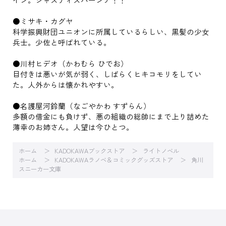
●ミサキ・カグヤ
科学振興財団ユニオンに所属しているらしい、黒髪の少女
兵士。少佐と呼ばれている。
●川村ヒデオ（かわむら ひでお）
目付きは悪いが気が弱く、しばらくヒキコモリをしてい
た。人外からは懐かれやすい。
●名護屋河鈴蘭（なごやかわ すずらん）
多額の借金にも負けず、悪の組織の総帥にまで上り詰めた
薄幸のお姉さん。人望は今ひとつ。
ホーム
KADOKAWAブックストア
ライトノベル
ホーム
KADOKAWAラノベ＆コミックグッズストア
角川
スニーカー文庫