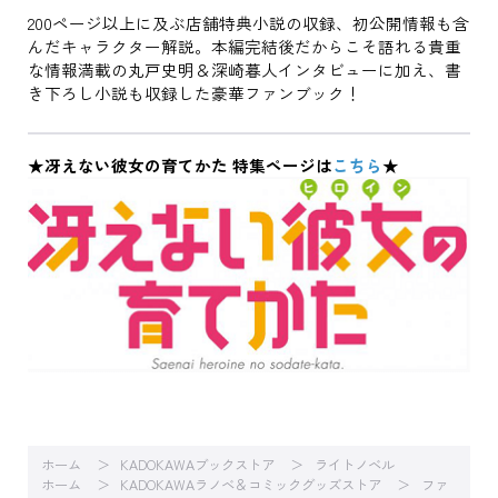
200ページ以上に及ぶ店舗特典小説の収録、初公開情報も含
んだキャラクター解説。本編完結後だからこそ語れる貴重
な情報満載の丸戸史明＆深崎暮人インタビューに加え、書
き下ろし小説も収録した豪華ファンブック！
★冴えない彼女の育てかた 特集ページは
こちら
★
ホーム
KADOKAWAブックストア
ライトノベル
ホーム
KADOKAWAラノベ＆コミックグッズストア
ファ