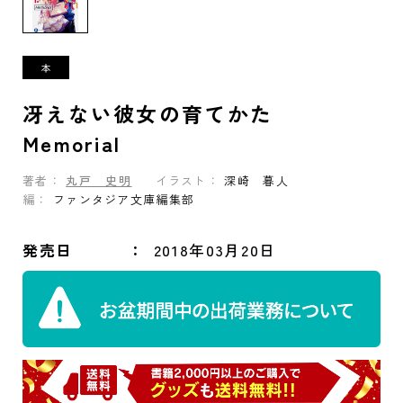
冴えない彼女の育てかた
Memorial
著者：
丸戸 史明
イラスト：
深崎 暮人
編：
ファンタジア文庫編集部
発売日
2018年03月20日