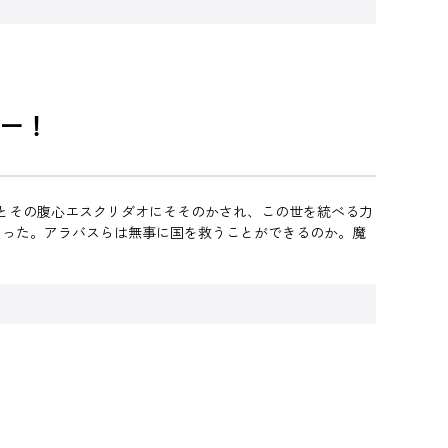
ー！
とその腹心エスクリダオにそそのかされ、この世を統べる力
あった。アラバスらは無事に国を救うことができるのか。魔