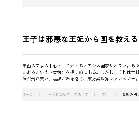
王子は邪悪な王妃から国を救える
東西の交易の中心として栄えるオアシス国家リオラン。ある
があるという〈竜鏡〉を探す旅に出る。しかし、それは世
法が飛び交い、陰謀が渦を巻く、東方異世界ファンタジー
ホーム
KADOKAWAブックストア
文芸
竜鏡の占