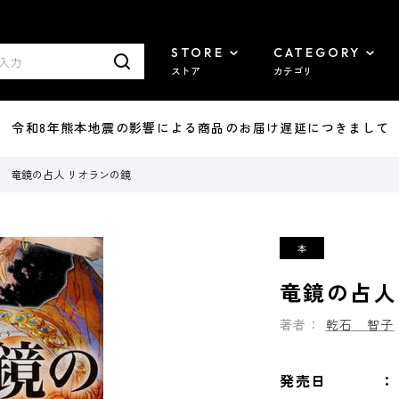
STORE
CATEGORY
ストア
カテゴリ
7/29 令和8年熊本地震の影響による商品のお届け遅延につきまして
竜鏡の占人 リオランの鏡
竜鏡の占人
著者：
乾石 智子
発売日