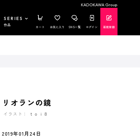
KADOKAWA Group
SERIES
作品
カート
お気に入り
SNS一覧
ログイン
新規登録
 リオランの鏡
イラスト：
ｔｏｉ８
2019年01月24日