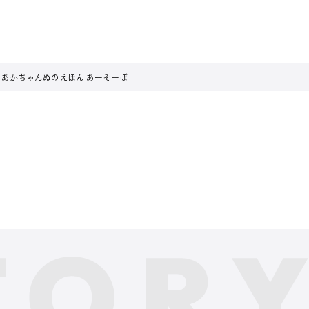
。
yのあかちゃんぬのえほん あーそーぼ