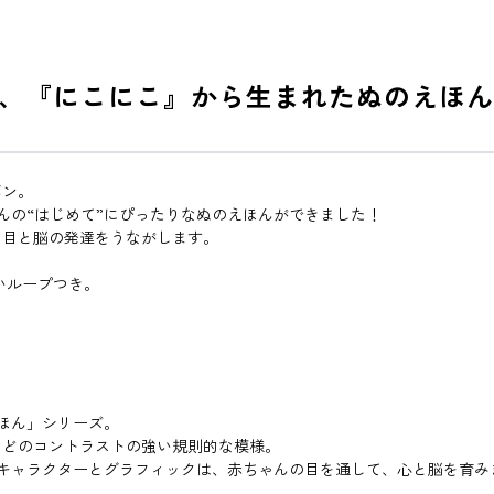
、『にこにこ』から生まれたぬのえほん
ボン。
ゃんの“はじめて”にぴったりなぬのえほんができました！
、目と脳の発達をうながします。
いループつき。
！
えほん」シリーズ。
などのコントラストの強い規則的な模様。
yのキャラクターとグラフィックは、赤ちゃんの目を通して、心と脳を育み