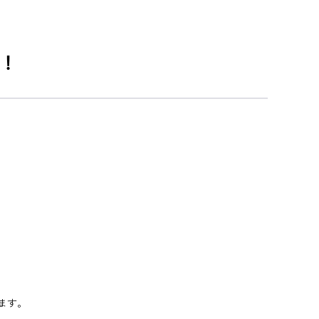
！
ます。