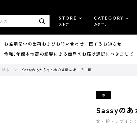
STORE
CATEGORY
ストア
カテゴリ
8/07 お盆期間中の出荷およびお問い合わせに関するお知らせ
7/29 令和8年熊本地震の影響による商品のお届け遅延につきまして
絵本
Sassyのあかちゃんぬのえほん あーそーぼ
Sassy
文・絵・デザイン