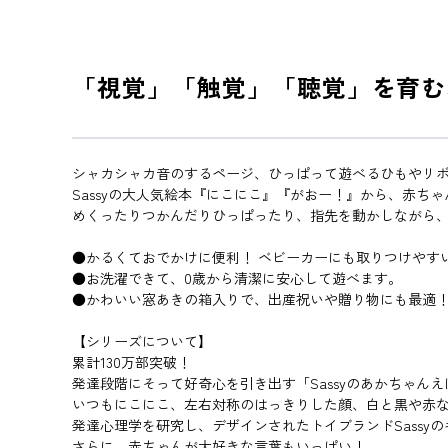
「視覚」「触覚」「聴覚」を育む
シャカシャカ音のするページ、ひっぱって遊べるひもやリ
Sassyの大人気絵本『にこにこ』『がおー！』から、赤ち
めくったりつかんだりひっぱったり、指先を動かしながら
●かるくておでかけに便利！ ベビーカーにも取りつけやす
●お洗濯できて、0歳から清潔に安心して遊べます。
●かわいい窓あきの箱入りで、出産祝いや贈り物にも最適
【シリーズについて】
累計130万部突破！
発達段階にそって好奇心を引き出す「Sassyのあかちゃん
いつもにこにこ、左右対称のはっきりした顔、白と黒や赤
発達心理学を研究し、デザインされたトイブランドSass
さらに、赤ちゃんが大好きな言葉もいっぱい！