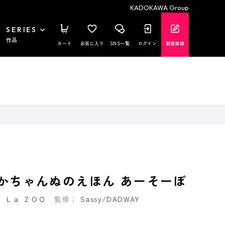
KADOKAWA Group
SERIES
作品
カート
お気に入り
SNS一覧
ログイン
新規登録
のあかちゃんぬのえほん あーそーぼ
：
Ｌａ ＺＯＯ
監修：
Sassy/DADWAY