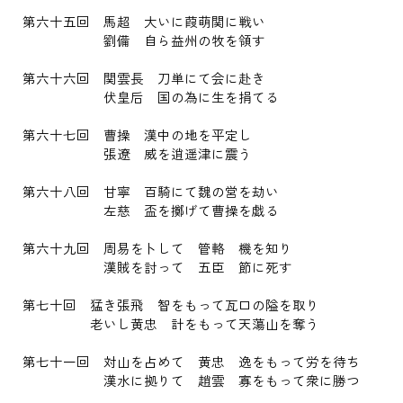
第六十五回 馬超 大いに葭萌関に戦い
劉備 自ら益州の牧を領す
第六十六回 関雲長 刀単にて会に赴き
伏皇后 国の為に生を捐てる
第六十七回 曹操 漢中の地を平定し
張遼 威を逍遥津に震う
第六十八回 甘寧 百騎にて魏の営を劫い
左慈 盃を擲げて曹操を戯る
第六十九回 周易を卜して 管輅 機を知り
漢賊を討って 五臣 節に死す
第七十回 猛き張飛 智をもって瓦口の隘を取り
老いし黄忠 計をもって天蕩山を奪う
第七十一回 対山を占めて 黄忠 逸をもって労を待ち
漢水に拠りて 趙雲 寡をもって衆に勝つ