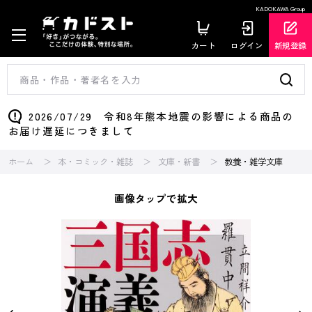
KADOKAWA Group
カート
ログイン
新規登録
2026/07/29 令和8年熊本地震の影響による商品の
お届け遅延につきまして
ホーム
本・コミック・雑誌
文庫・新書
教養・雑学文庫
画像タップで拡大