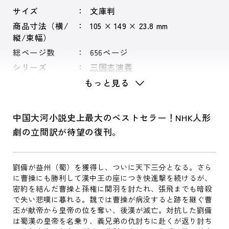
サイズ
文庫判
商品寸法（横/
105 × 149 × 23.8 mm
縦/束幅）
総ページ数
656ページ
シリーズ
三国志演義
もっと見る
中国大河小説史上最大のベストセラー！NHK人形
劇の立間訳が待望の復刊。
劉備が益州（蜀）を獲得し、ついに天下三分となる。さら
に曹操にも勝利して漢中王の座につき快進撃を続けるが、
密約を結んだ曹操と孫権に関羽を討たれ、張飛までも暗殺
で失い悲嘆に暮れる。魏では曹操が病没すると跡を継ぐ曹
丕が献帝から皇帝の位を奪い、後漢が滅亡。対抗した劉備
は蜀漢の皇帝を名乗り、義兄弟の仇討ちに赴くが返り討ち