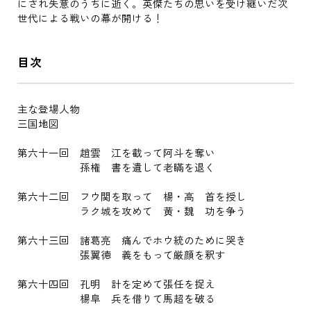
にされ失意のうちに逝く。英傑たちの思いを受け継いだ次
世代による戦いの幕が開ける！
目次
主な登場人物
三国地図
第六十一回 趙雲 江を截って阿斗を奪い
孫権 書を遺して老瞞を退く
第六十二回 フウ関を取って 楊・高 首を授し
ラク城を攻めて 黄・魏 功を争う
第六十三回 諸葛亮 痛んでホウ統のために哭き
張翼徳 義をもって厳顔を釈す
第六十四回 孔明 計を定めて張任を捉え
楊阜 兵を借りて馬超を破る